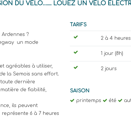
N DU VÉLO….... LOUEZ UN VÉLO ÉLECTR
TARIFS
s Ardennes ?
2 à 4 heures
Segway un mode
1 jour (8h)
et agréables à utiliser,
2 jours
 de la Semois sans effort.
 toute dernière
matière de fiabilité,
SAISON
printemps
été
au
ance, ils peuvent
 représente 6 à 7 heures