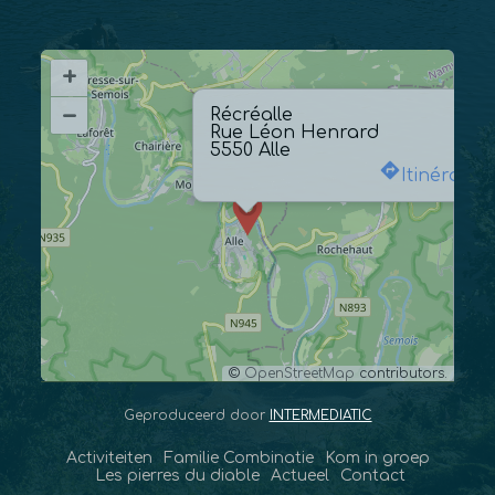
+
–
Récréalle
Rue Léon Henrard
5550 Alle
Itinéraire
©
OpenStreetMap
contributors.
Geproduceerd door
INTERMEDIATIC
Activiteiten
Familie Combinatie
Kom in groep
Les pierres du diable
Actueel
Contact